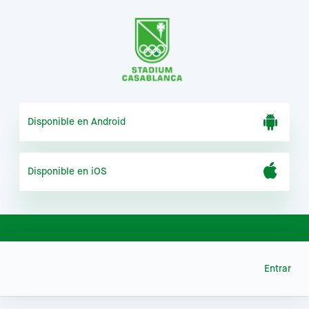
Disponible en Android
Disponible en iOS
Entrar