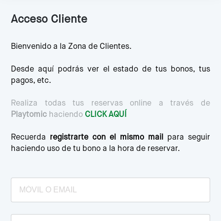
Acceso Cliente
Bienvenido a la Zona de Clientes. 
Desde aquí podrás ver el estado de tus bonos, tus 
pagos, etc.
Realiza todas tus reservas online a través de 
Playtomic
 haciendo 
CLICK AQUÍ
Recuerda 
registrarte con el mismo mail 
para seguir 
haciendo uso de tu bono a la hora de reservar
. 