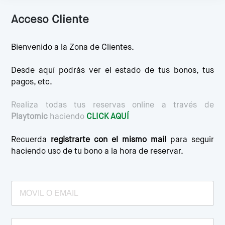
Acceso Cliente
Bienvenido a la Zona de Clientes. 
Desde aquí podrás ver el estado de tus bonos, tus 
pagos, etc.
Realiza todas tus reservas online a través de 
Playtomic
 haciendo 
CLICK AQUÍ
Recuerda 
registrarte con el mismo mail 
para seguir 
haciendo uso de tu bono a la hora de reservar
. 